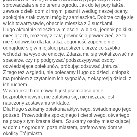
sprowadzała się do terenu ogrodu. Jak do tej pory także,
zawsze dzielił dom z innymi psami i według naszej oceny,
spokojnie z tak owymi mógłby zamieszkać. Dobrze czuję się
w ich towarzystwie, obecnie mieszka z 3 suczkami.
Hugo aktualnie mieszka w mieście, w bloku, jednak po kilku
miesiącach, możemy z całą pewnością powiedzieć, że to
nie środowisko dla łaciatka. Jegomość zupełnie nie
odnajduje się w miejskiej przestrzeni, przez co szybko
wchodzi na wysokie emocje. Zdarza mu się wokalizować na
spacerze, czy np podgryzać/ podszczypywać osoby
odwiedzające opiekunów, próbując odsuwać „intruza”.
Z tego też względu, nie polecamy Hugo do dzieci, chłopak
ma problem z czytaniem ich sygnałów, z ekspresją dzieci, z
ich ruchem.
W warunkach domowych jest psem absolutnie
bezproblemowym, nie załatwia się, nie niszczy, jest
nauczony zostawania w klatce.
Dla Hugo szukamy opiekuna aktywnego, świadomego jego
potrzeb. Przewodnika spokojnego i cierpliwego, otwartego
na pracę z tym krasnalkiem. Szukamy osoby mieszkającej
w domu z ogrodem, poza miastem, preferowany dom w
okolicy Trójmiasta.